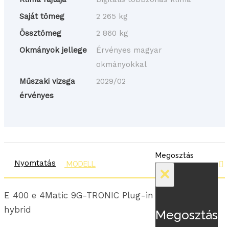
Saját tömeg
2 265 kg
Össztömeg
2 860 kg
Okmányok jellege
Érvényes magyar
okmányokkal
Műszaki vizsga
2029/02
érvényes
Megosztás
Nyomtatás
MODELL
×
E 400 e 4Matic 9G-TRONIC Plug-in
hybrid
Megosztás