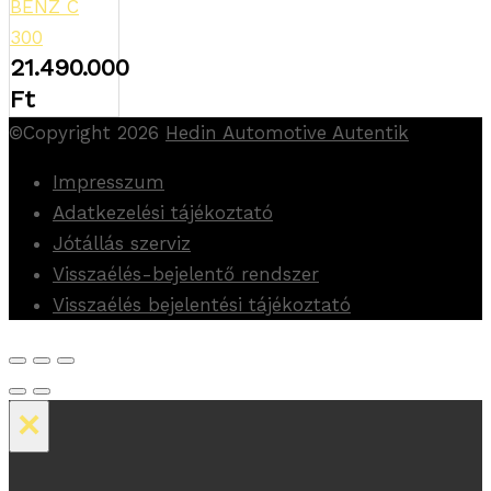
BENZ C
300
21.490.000
Ft
©Copyright 2026
Hedin Automotive Autentik
Impresszum
Adatkezelési tájékoztató
Jótállás szerviz
Visszaélés-bejelentő rendszer
Visszaélés bejelentési tájékoztató
×