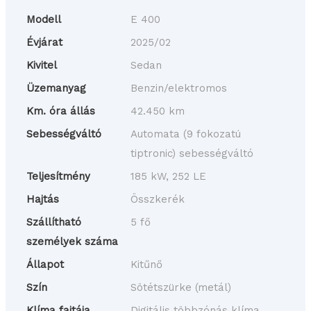
Modell
E 400
Évjárat
2025/02
Kivitel
Sedan
Üzemanyag
Benzin/elektromos
Km. óra állás
42.450 km
Sebességváltó
Automata (9 fokozatú
tiptronic) sebességváltó
Teljesítmény
185 kW, 252 LE
Hajtás
Összkerék
Szállítható
5 fő
személyek száma
Állapot
Kitűnő
Szín
Sötétszürke (metál)
Klíma fajtája
Digitális többzónás klíma