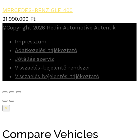
MERCEDES-BENZ GLE 400
21.990.000
Ft
©Copyright 2026
Hedin Automotive Autentik
Impresszum
Adatkezelési tájékoztató
Jótállás szerviz
Visszaélés-bejelentő rendszer
Visszaélés bejelentési tájékoztató
×
Compare Vehicles