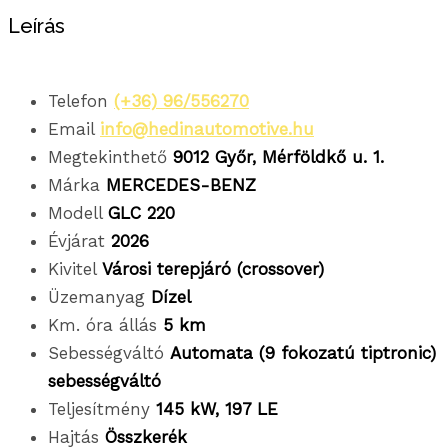
Leírás
Telefon
(+36) 96/556270
Email
info@hedinautomotive.hu
Megtekinthető
9012 Győr, Mérföldkő u. 1.
Márka
MERCEDES-BENZ
Modell
GLC 220
Évjárat
2026
Kivitel
Városi terepjáró (crossover)
Üzemanyag
Dízel
Km. óra állás
5 km
Sebességváltó
Automata (9 fokozatú tiptronic)
sebességváltó
Teljesítmény
145 kW, 197 LE
Hajtás
Összkerék