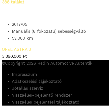
388
találat
2017/05
Manuális (6 fokozatú) sebességváltó
52.000 km
OPEL ASTRA J
3.390.000
Ft
©Copyright 2026
Hedin Automotive Autentik
Impresszum
Adatkezelési tájékoztató
Jótállás szerviz
Visszaélés-bejelentő rendszer
Visszaélés bejelentési tájékoztató