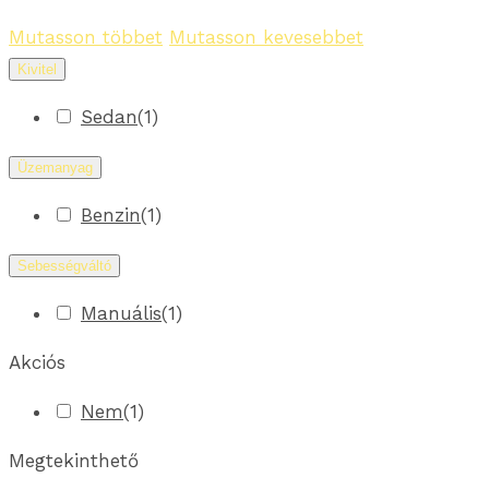
Mutasson többet
Mutasson kevesebbet
Kivitel
Sedan
(
1
)
Üzemanyag
Benzin
(
1
)
Sebességváltó
Manuális
(
1
)
Akciós
Nem
(
1
)
Megtekinthető