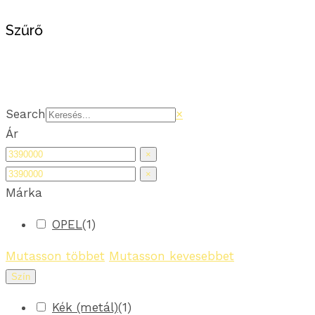
Szűrő
Search
×
Ár
×
×
Márka
OPEL
(
1
)
Mutasson többet
Mutasson kevesebbet
Szín
Kék (metál)
(
1
)