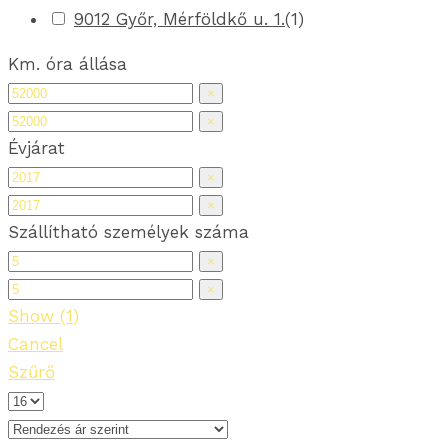
9012 Győr, Mérföldkő u. 1.
(
1
)
Km. óra állása
×
×
Évjárat
×
×
Szállítható személyek száma
×
×
Show
(
1
)
Cancel
Szűrő