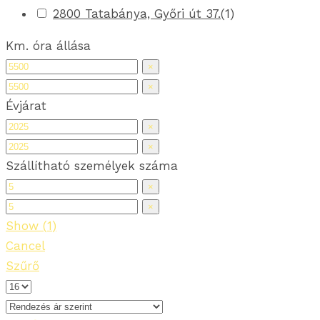
2800 Tatabánya, Győri út 37.
(
1
)
Km. óra állása
×
×
Évjárat
×
×
Szállítható személyek száma
×
×
Show
(
1
)
Cancel
Szűrő