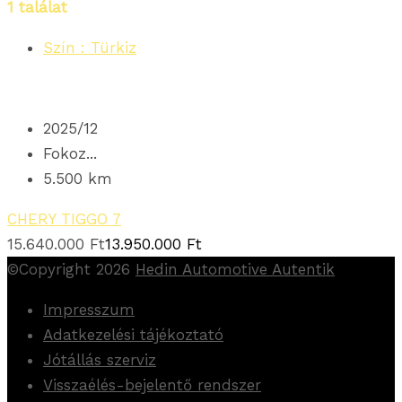
1
találat
Szín :
Türkiz
2025/12
Fokoz...
5.500 km
CHERY TIGGO 7
15.640.000
Ft
13.950.000
Ft
©Copyright 2026
Hedin Automotive Autentik
Impresszum
Adatkezelési tájékoztató
Jótállás szerviz
Visszaélés-bejelentő rendszer