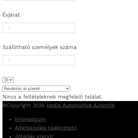
Évjárat
Szállítható személyek száma
Nincs a feltételeknek megfelelő találat.
©Copyright 2026
Hedin Automotive Autentik
Impresszum
Adatkezelési tájékoztató
Jótállás szerviz